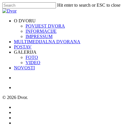
Skip
Hit enter to search or ESC to close
to
Close
main
Search
content
search
Menu
O DVORU
POVIJEST DVORA
INFORMACIJE
IMPRESSUM
MULTIMEDIJALNA DVORANA
POSTAV
GALERIJA
FOTO
VIDEO
NOVOSTI
search
Menu
© 2026 Dvor.
facebook
youtube
instagram
phone