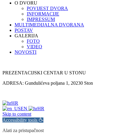
Close
O DVORU
Menu
POVIJEST DVORA
INFORMACIJE
IMPRESSUM
MULTIMEDIJALNA DVORANA
POSTAV
GALERIJA
FOTO
VIDEO
NOVOSTI
PREZENTACIJSKI CENTAR U STONU
ADRESA: Gundulićeva poljana 1, 20230 Ston
HR
EN
HR
Skip to content
Accessibility tools
Alati za pristupačnost